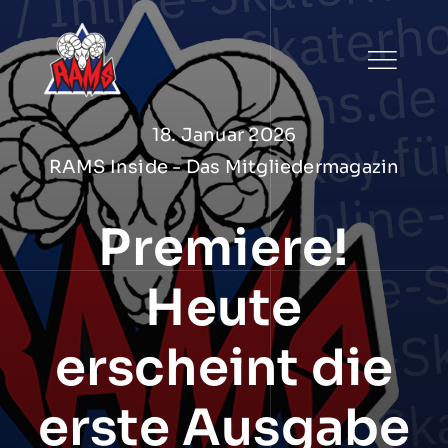
Zum
Inhalt
springen
18. Januar 2026
RAMS Inside - Das Mitgliedermagazin
Premiere!
Heute
erscheint die
erste Ausgabe