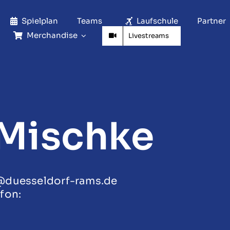
Spielplan
Teams
Laufschule
Partner
Merchandise
Livestreams
 Mischke
e@duesseldorf-rams.de
fon: