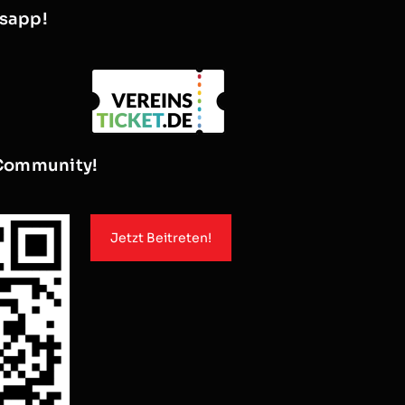
nsapp!
Community!
Jetzt Beitreten!