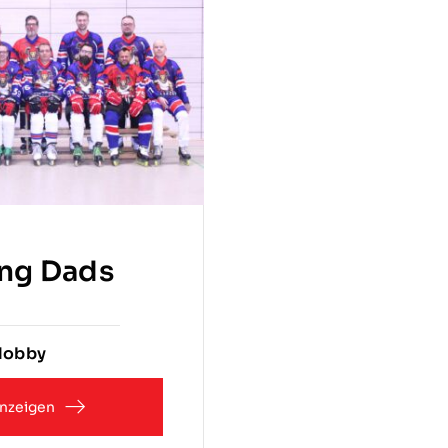
ing Dads
Hobby
nzeigen