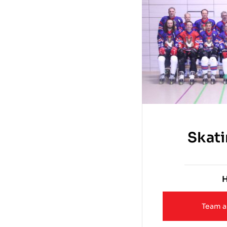
Skat
Team a