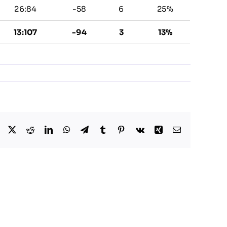
26:84
-58
6
25%
13:107
-94
3
13%
Facebook
X
Reddit
LinkedIn
WhatsApp
Telegram
Tumblr
Pinterest
Vk
Xing
E-
Mail