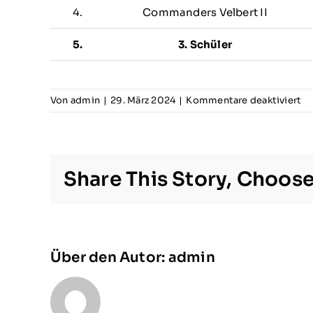
4.
Commanders Velbert II
5.
3. Schüler
fü
Von
admin
|
29. März 2024
|
Kommentare deaktiviert
2.
Sc
W
C
Share This Story, Choose
(2
Über den Autor:
admin