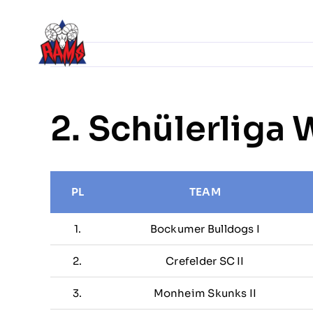
Zum
Inhalt
Home
News
springen
Ticketshop
2. Schülerliga 
PL
TEAM
1.
Bockumer Bulldogs I
2.
Crefelder SC II
3.
Monheim Skunks II