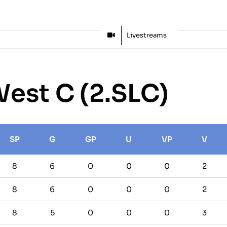
Spielplan
Teams
Laufschule
Partner
Merchandise
Livestreams
West C (2.SLC)
SP
G
GP
U
VP
V
8
6
0
0
0
2
8
6
0
0
0
2
8
5
0
0
0
3